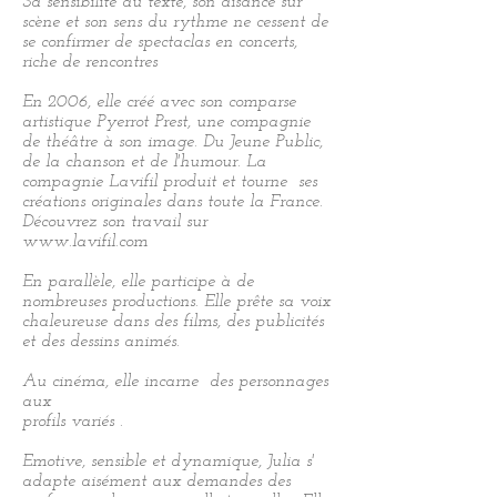
Sa sensibilité au texte, son aisance sur
scène et son sens du rythme ne cessent de
se confirmer de spectaclas en concerts,
riche de rencontres
En 2006, elle créé avec son comparse
artistique Pyerrot Prest, une compagnie
de théâtre à son image. Du Jeune Public,
de la chanson et de l'humour. La
compagnie Lavifil produit et tourne ses
créations originales dans toute la France.
Découvrez son travail sur
www.lavifil.com
En parallèle, elle participe à de
nombreuses productions. Elle prête sa voix
chaleureuse dans des films, des publicités
et des dessins animés.
Au cinéma, elle incarne des personnages
aux
profils variés .
Emotive, sensible et dynamique, Julia s'
adapte aisément aux demandes des