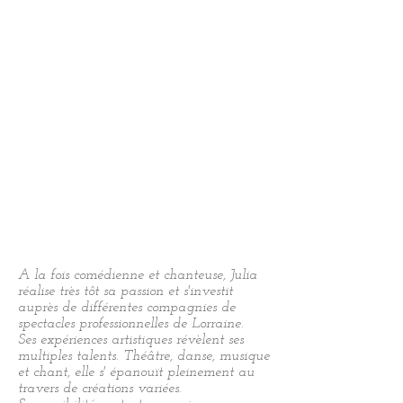
Lavifil produit et tourne ses créations
originales dans toute la France. Découvrez
son travail sur
www.lavifil.com
En parallèle, elle travaille avec différentes
productions et prête sa voix pour des films,
des publicités et ds dessins animés.
Pour le cinéma, émotive et sensible, elle
incarne avec dynamisme différents
personnages dans différentes productions
et s'adapte parfaitement aux demandes
des différents réalisateurs.
Toujours dans l'Action, Julia attends vos
propositions afin de donner vie à vos
projets cinématographiques et théâtraux.
A la fois comédienne et chanteuse, Julia
réalise très tôt sa passion et s'investit
auprès de différentes compagnies de
spectacles professionnelles de Lorraine.
Ses expériences artistiques révèlent ses
multiples talents. Théâtre, danse, musique
et chant, elle s' épanouït pleinement au
travers de créations variées.